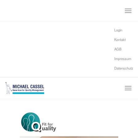
Toggle
naviga
Login
Kontakt
AGB
Impressum
Datenschutz
Togg
navig